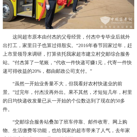
这间超市原本由付杰的父母经营，付杰中专毕业后就外
出打工，家里日子也算过得殷实。“2016年春节回家过年，赶
上市里领导来调研，打算依托我家超市建立村交邮综合服务
站。”付杰算了一笔账，“代收一件快递可赚1元，代寄一件快
递可得收益的20%，都由邮政公司支付。”
“虽然一开始业务量不大，但我看好农村快递业的前
景。”过完年，付杰没再外出。果不其然，才短短几年，村里
的日均快递收发量已从一开始的个位数达到了现在的50多
件。
“交邮综合服务站叠加了班车停靠、邮件收寄、网上购
物、生活缴费等功能，也给我家的超市带来了人气，去年家