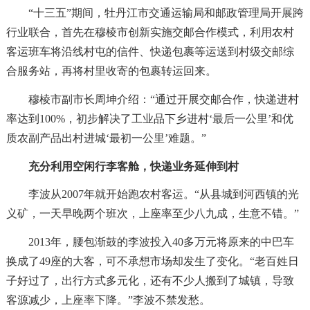
“十三五”期间，牡丹江市交通运输局和邮政管理局开展跨
行业联合，首先在穆棱市创新实施交邮合作模式，利用农村
客运班车将沿线村屯的信件、快递包裹等运送到村级交邮综
合服务站，再将村里收寄的包裹转运回来。
穆棱市副市长周坤介绍：“通过开展交邮合作，快递进村
率达到100%，初步解决了工业品下乡进村‘最后一公里’和优
质农副产品出村进城‘最初一公里’难题。”
充分利用空闲行李客舱，快递业务延伸到村
李波从2007年就开始跑农村客运。“从县城到河西镇的光
义矿，一天早晚两个班次，上座率至少八九成，生意不错。”
2013年，腰包渐鼓的李波投入40多万元将原来的中巴车
换成了49座的大客，可不承想市场却发生了变化。“老百姓日
子好过了，出行方式多元化，还有不少人搬到了城镇，导致
客源减少，上座率下降。”李波不禁发愁。