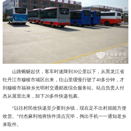
山路蜿蜒起伏，客车时速降到30公里以下，从黑龙江省
牡丹江市穆棱市城区出来，往山里缓慢行驶了40多分钟，才
到穆棱市福禄乡光明村交通邮政综合服务站。站点负责人付
杰从屋里出来，卸下20多件快递包裹。
“以往村民收快递至少要到乡镇，现在足不出村就能方便
收货。”付杰麻利地将快件清点完毕，掏出手机一一通知老乡
来取件。