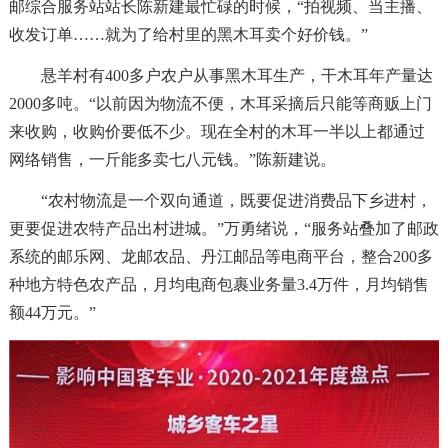
邮综合服务站站长陈新建最忙碌的时候，“拍视频、当主播、
收发订单……就为了给村里的黑木耳卖个好价钱。”
悬羊村有400多户农户从事黑木耳生产，干木耳年产量达
2000多吨。“以前因为物流不便，木耳采摘后只能等商贩上门
来收购，收购价要低不少。现在全村的木耳一半以上都通过
网络销售，一斤能多卖七八元钱。”陈新建说。
“农村物流是一个双向通道，既要促进消费品下乡进村，
更要促进农特产品出村进城。”万勇绪说，“服务站叠加了邮政
系统的邮乐网、龙邮农品、丹江邮品等电商平台，整合200多
种地方特色农产品，月均电商包裹业务量3.4万件，月均销售
额44万元。”