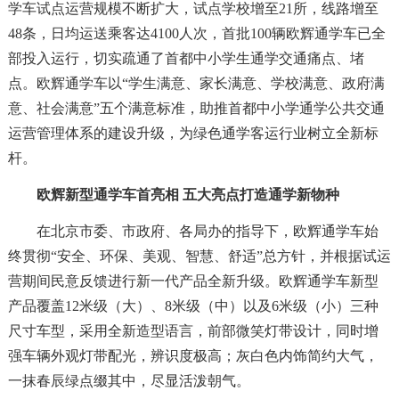
学车试点运营规模不断扩大，试点学校增至21所，线路增至
48条，日均运送乘客达4100人次，首批100辆欧辉通学车已全
部投入运行，切实疏通了首都中小学生通学交通痛点、堵
点。欧辉通学车以“学生满意、家长满意、学校满意、政府满
意、社会满意”五个满意标准，助推首都中小学通学公共交通
运营管理体系的建设升级，为绿色通学客运行业树立全新标
杆。
欧辉新型通学车首亮相 五大亮点打造通学新物种
在北京市委、市政府、各局办的指导下，欧辉通学车始
终贯彻“安全、环保、美观、智慧、舒适”总方针，并根据试运
营期间民意反馈进行新一代产品全新升级。欧辉通学车新型
产品覆盖12米级（大）、8米级（中）以及6米级（小）三种
尺寸车型，采用全新造型语言，前部微笑灯带设计，同时增
强车辆外观灯带配光，辨识度极高；灰白色内饰简约大气，
一抹春辰绿点缀其中，尽显活泼朝气。