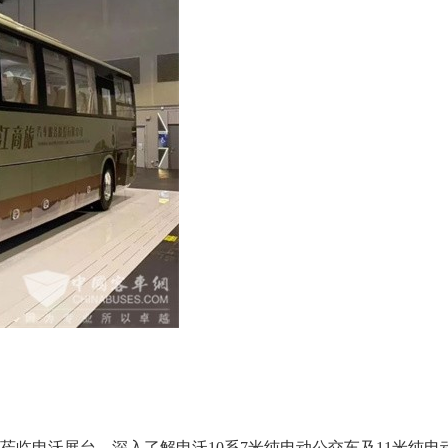
导莅临申沃展台，深入了解申沃10系7米纯电动公交车及11米