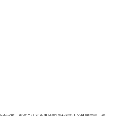
纯电动旅游车，重点关注在香港城市短途运输中的性能表现、续