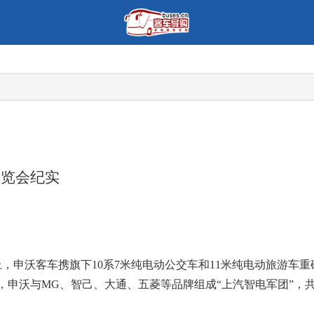
博览会纪实
上，申沃客车携旗下10系7米纯电动公交车和11米纯电动旅游车
申沃与MG、智己、大通、五菱等品牌组成“上汽智电军团”，共