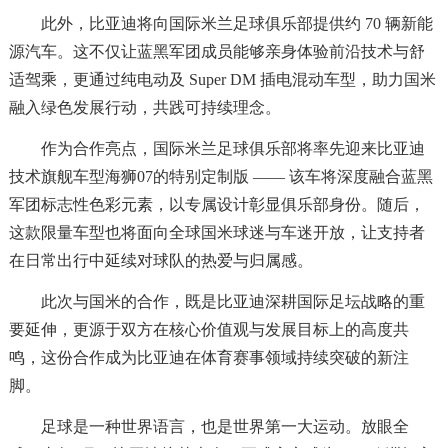
此外，比亚迪将向国际米兰足球俱乐部提供约 70 辆新能
源汽车。这不仅让蓝黑军团成员能够亲身体验前沿技术与舒
适驾乘，更通过纯电动及 Super DM 插电混动车型，助力国米
融入绿色发展行动，共践可持续理念。
作为合作亮点，国际米兰足球俱乐部将率先迎来比亚迪
技术旗舰车型海狮07的特别定制版 —— 该车将深度融合蓝黑
军团标志性色彩元素，以专属设计彰显俱乐部身份。随后，
这款限量车型也将面向全球国米球迷与车迷开放，让支持者
在日常出行中延续对球队的热爱与归属感。
此次与国米的合作，既是比亚迪深耕国际足坛战略的重
要延伸，更源于双方在核心价值观与发展目标上的高度共
鸣，这份合作成为比亚迪在体育赛事领域持续突破的新注
脚。
足球是一种世界语言，也是世界第一大运动。放眼全