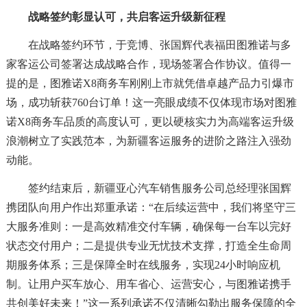
战略签约彰显认可，共启客运升级新征程
在战略签约环节，于竞博、张国辉代表福田图雅诺与多
家客运公司签署达成战略合作，现场签署合作协议。值得一
提的是，图雅诺X8商务车刚刚上市就凭借卓越产品力引爆市
场，成功斩获760台订单！这一亮眼成绩不仅体现市场对图雅
诺X8商务车品质的高度认可，更以硬核实力为高端客运升级
浪潮树立了实践范本，为新疆客运服务的进阶之路注入强劲
动能。
签约结束后，新疆亚心汽车销售服务公司总经理张国辉
携团队向用户作出郑重承诺：“在后续运营中，我们将坚守三
大服务准则：一是高效精准交付车辆，确保每一台车以完好
状态交付用户；二是提供专业无忧技术支撑，打造全生命周
期服务体系；三是保障全时在线服务，实现24小时响应机
制。让用户买车放心、用车省心、运营安心，与图雅诺携手
共创美好未来！”这一系列承诺不仅清晰勾勒出服务保障的全