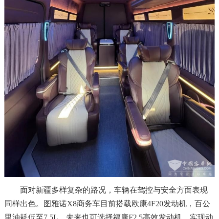
面对新疆多样复杂的路况，车辆在驾控与安全方面表现
同样出色。图雅诺X8商务车目前搭载欧康4F20发动机，百公
里油耗低至7.5L，未来也可选择福康F2.5高效发动机，实现动