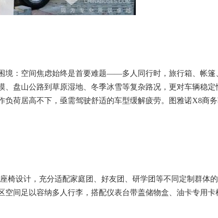
困境：空间焦虑始终是首要难题——多人同行时，旅行箱、帐篷
漠、盘山公路到草原湿地、冬季冰雪等复杂路况，更对车辆稳定
作负荷居高不下，亟需驾驶舒适的车型缓解疲劳。图雅诺X8商
座椅设计，充分适配家庭团、好友团、研学团等不同定制群体的出行
立行李区空间足以容纳多人行李，搭配仪表台带盖储物盒、油卡专用