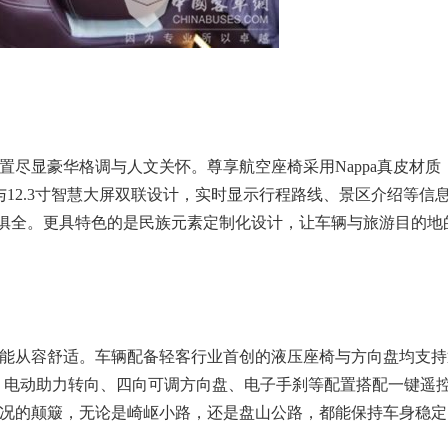
置尽显豪华格调与人文关怀。尊享航空座椅采用Nappa真皮材
表与12.3寸智慧大屏双联设计，实时显示行程路线、景区介绍等
俱全。更具特色的是民族元素定制化设计，让车辆与旅游目的地
亦能从容舒适。车辆配备轻客行业首创的液压座椅与方向盘均支持
0+。电动助力转向、四向可调方向盘、电子手刹等配置搭配一键
路况的颠簸，无论是崎岖小路，还是盘山公路，都能保持车身稳