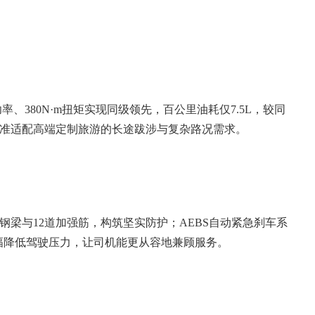
、380N·m扭矩实现同级领先，百公里油耗仅7.5L，较同
济性，精准适配高端定制旅游的长途跋涉与复杂路况需求。
梁与12道加强筋，构筑坚实防护；AEBS自动紧急刹车系
，大幅降低驾驶压力，让司机能更从容地兼顾服务。