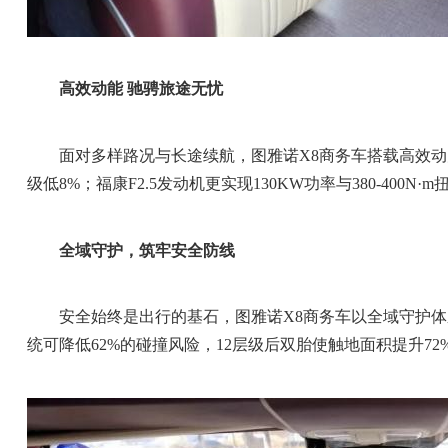
高效动能 驰骋旅途无忧
面对多样路况与长途续航，图雅诺X8商务车搭载高效动力系
级低8%；福康F2.5发动机更实现130KW功率与380-4
全域守护，筑牢安全防线
安全始终是出行的基石，图雅诺X8商务车以全域守护体
统可降低62%的碰撞风险，12层级后双胎使触地面积提升7