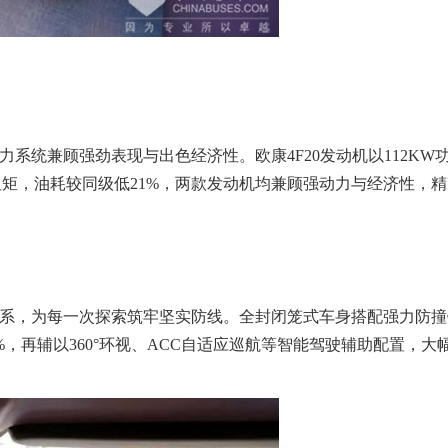
统兼顾强劲表现与出色经济性。欧康4F20发动机以112KW功率
00N·m扭矩，油耗较同级低21%，两款发动机均兼顾强动力与经
系，为每一次探索筑牢坚实防线。全封闭笼式车身搭配强力防撞钢
2%，再辅以360°环视、ACC自适应巡航等智能驾驶辅助配置