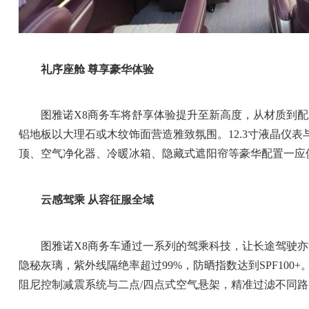
礼序座舱 尊享豪华体验
图雅诺X8商务车将舒享体验提升至新高度，从材质到配
铝地板以大理石或木纹饰面营造雅致氛围。12.3寸液晶仪
顶、空气净化器、冷暖冰箱、隐藏式遮阳帘等豪华配置一应
云感驾乘 从容征服全域
图雅诺X8商务车通过一系列的驾乘科技，让长途驾驶
隐秘灰璃，紫外线隔绝率超过99%，防晒指数达到SPF10
阻尼控制减震系统与二点/四点式空气悬架，精准过滤不同