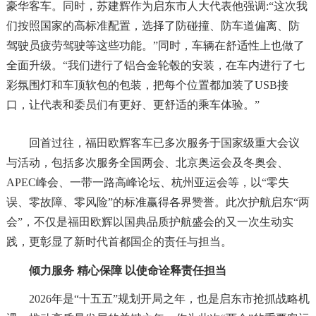
豪华客车。同时，苏建辉作为启东市人大代表他强调:“这次我
们按照国家的高标准配置，选择了防碰撞、防车道偏离、防
驾驶员疲劳驾驶等这些功能。”同时，车辆在舒适性上也做了
全面升级。“我们进行了铝合金轮毂的安装，在车内进行了七
彩氛围灯和车顶软包的包装，把每个位置都加装了USB接
口，让代表和委员们有更好、更舒适的乘车体验。”
回首过往，福田欧辉客车已多次服务于国家级重大会议
与活动，包括多次服务全国两会、北京奥运会及冬奥会、
APEC峰会、一带一路高峰论坛、杭州亚运会等，以“零失
误、零故障、零风险”的标准赢得各界赞誉。此次护航启东“两
会”，不仅是福田欧辉以国典品质护航盛会的又一次生动实
践，更彰显了新时代首都国企的责任与担当。
倾力服务 精心保障 以使命诠释责任担当
2026年是“十五五”规划开局之年，也是启东市抢抓战略机