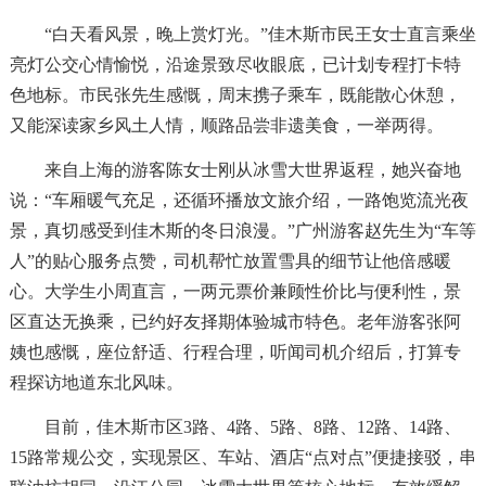
“白天看风景，晚上赏灯光。”佳木斯市民王女士直言乘坐
亮灯公交心情愉悦，沿途景致尽收眼底，已计划专程打卡特
色地标。市民张先生感慨，周末携子乘车，既能散心休憩，
又能深读家乡风土人情，顺路品尝非遗美食，一举两得。
来自上海的游客陈女士刚从冰雪大世界返程，她兴奋地
说：“车厢暖气充足，还循环播放文旅介绍，一路饱览流光夜
景，真切感受到佳木斯的冬日浪漫。”广州游客赵先生为“车等
人”的贴心服务点赞，司机帮忙放置雪具的细节让他倍感暖
心。大学生小周直言，一两元票价兼顾性价比与便利性，景
区直达无换乘，已约好友择期体验城市特色。老年游客张阿
姨也感慨，座位舒适、行程合理，听闻司机介绍后，打算专
程探访地道东北风味。
目前，佳木斯市区3路、4路、5路、8路、12路、14路、
15路常规公交，实现景区、车站、酒店“点对点”便捷接驳，串