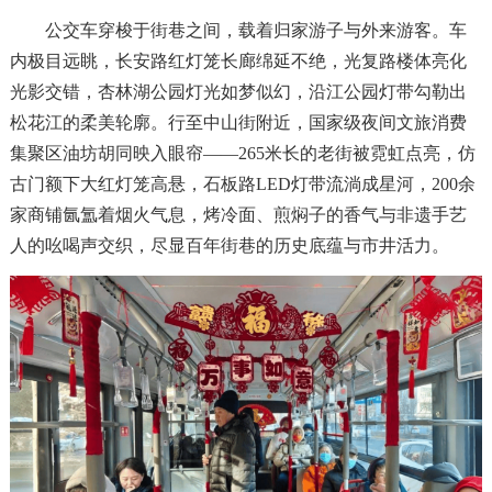
公交车穿梭于街巷之间，载着归家游子与外来游客。车
内极目远眺，长安路红灯笼长廊绵延不绝，光复路楼体亮化
光影交错，杏林湖公园灯光如梦似幻，沿江公园灯带勾勒出
松花江的柔美轮廓。行至中山街附近，国家级夜间文旅消费
集聚区油坊胡同映入眼帘——265米长的老街被霓虹点亮，仿
古门额下大红灯笼高悬，石板路LED灯带流淌成星河，200余
家商铺氤氲着烟火气息，烤冷面、煎焖子的香气与非遗手艺
人的吆喝声交织，尽显百年街巷的历史底蕴与市井活力。