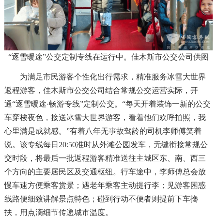
“逐雪暖途”公交定制专线在运行中。佳木斯市公交公司供图
为满足市民游客个性化出行需求，精准服务冰雪大世界
返程游客，佳木斯市公交公司结合常规公交运营实际，开
通“逐雪暖途·畅游专线”定制公交。“每天开着装饰一新的公交
车穿梭夜色，接送冰雪大世界游客，看着他们欢呼拍照，我
心里满是成就感。”有着八年无事故驾龄的司机李师傅笑着
说。该专线每日20:50准时从外滩公园发车，无缝衔接常规公
交时段，将最后一批返程游客精准送往主城区东、南、西三
个方向的主要居民区及交通枢纽。行车途中，李师傅总会放
慢车速方便乘客赏景；遇老年乘客主动提行李；见游客困惑
线路便细致讲解景点特色；碰到行动不便者则提前下车搀
扶，用点滴细节传递城市温度。