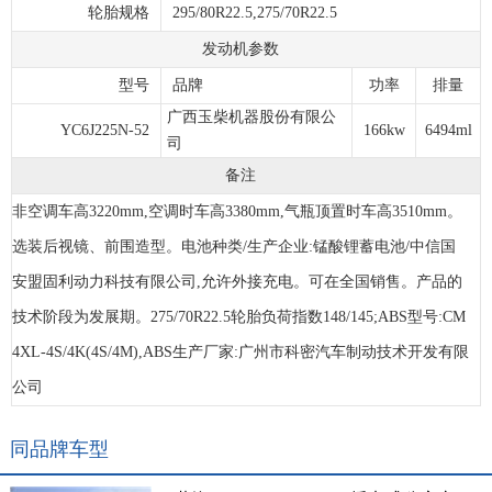
轮胎规格
295/80R22.5,275/70R22.5
发动机参数
型号
品牌
功率
排量
广西玉柴机器股份有限公
YC6J225N-52
166kw
6494ml
司
备注
非空调车高3220mm,空调时车高3380mm,气瓶顶置时车高3510mm。
选装后视镜、前围造型。电池种类/生产企业:锰酸锂蓄电池/中信国
安盟固利动力科技有限公司,允许外接充电。可在全国销售。产品的
技术阶段为发展期。275/70R22.5轮胎负荷指数148/145;ABS型号:CM
4XL-4S/4K(4S/4M),ABS生产厂家:广州市科密汽车制动技术开发有限
公司
同品牌车型