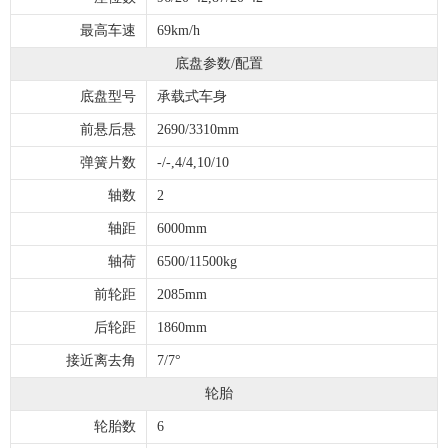
最高车速
69km/h
底盘参数/配置
底盘型号
承载式车身
前悬后悬
2690/3310mm
弹簧片数
-/-,4/4,10/10
轴数
2
轴距
6000mm
轴荷
6500/11500kg
前轮距
2085mm
后轮距
1860mm
接近离去角
7/7°
轮胎
轮胎数
6