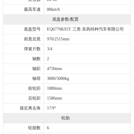
最高车速
80km/h
底盘参数/配置
底盘型号
EQ6770KS5T 三类 东风特种汽车有限公司
前悬后悬
970/2515mm
弹簧片数
3/4
轴数
2
轴距
4750mm
轴荷
3000/5000kg
前轮距
1880mm
后轮距
1586mm
接近离去角
17/9°
轮胎
轮胎数
6