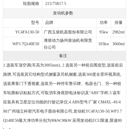
轮胎规格
215/75R17.5
发动机参数
型号
品牌
功率
排量
YC4FA130-50
广西玉柴机器股份有限公司
95kw
2982ml
潍柴动力扬州柴油机有限责
WP3.7Q140E50
103kw
3660ml
任公司
备注
1.选装车顶空调(车高为3005mm); 2.选装另一种前后围造型,选装前后
路牌,可选装其它结构型式侧窗及司机侧窗,选装360度全景环视系统,
选装乘客门下透视窗,选装另一种停车警示牌、电器仓门、另一种校
车轮廓标识粘贴方式,可取消车身尾部电泳标识及“ABS"字样;3.该车
应装具有卫星定位功能的行驶记录仪;4.ABS型号/厂家:CM4XL-4S/4
M/广州瑞立科密汽车电子股份有限公司;发动机YC4FA130-50,WP3.7
Q140E50最大净功率分别为90kW,98kW.采用发动机ECU限速,限速80