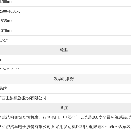
4200mm
2600/4650kg
1835mm
1670mm
17/9°
轮胎
6
215/75R17.5
发动机参数
品牌
广西玉柴机器股份有限公司
备注
其它型式结构侧窗及司机窗、行李仓门、电器仓门;2.选装360度全景环视系统,选
广州瑞立科密汽车电子股份有限公司;5.采用发动机ECU限速,限速80km/h.6