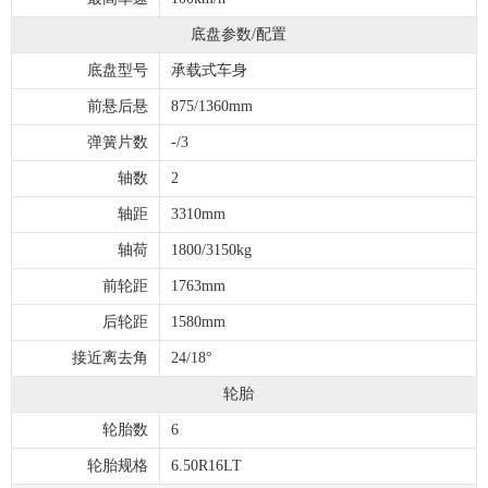
底盘参数/配置
底盘型号
承载式车身
前悬后悬
875/1360mm
弹簧片数
-/3
轴数
2
轴距
3310mm
轴荷
1800/3150kg
前轮距
1763mm
后轮距
1580mm
接近离去角
24/18°
轮胎
轮胎数
6
轮胎规格
6.50R16LT