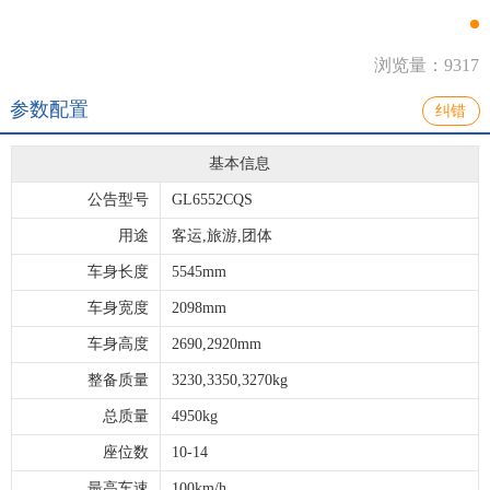
浏览量：9317
参数配置
纠错
基本信息
公告型号
GL6552CQS
用途
客运,旅游,团体
车身长度
5545mm
车身宽度
2098mm
车身高度
2690,2920mm
整备质量
3230,3350,3270kg
总质量
4950kg
座位数
10-14
最高车速
100km/h