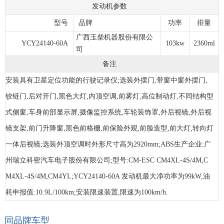
发动机参数
型号
品牌
功率
排量
广西玉柴机器股份有限公
YCY24140-60A
103kw
2360ml
司
备注
安装具有卫星定位功能的行驶记录仪;选装外摆门,带窗中窗外摆门,
铰链门,后对开门,黑色大灯,内顶空调,前雾灯,高位制动灯,不同结构型
式侧窗,车身前部显示屏,摄像监控系统,车轮装饰罩,外后视镜,外后视
镜支架,前门升降窗,黑色前格栅,前保险外观,前脸造型,前大灯,转向灯
一体后视镜;选装外顶空调时外形尺寸高为2920mm;ABS生产企业:广
州瑞立科密汽车电子股份有限公司;型号:CM-ESC CM4XL-4S/4M,C
M4XL-4S/4M,CM4YL;YCY24140-60A 发动机最大净功率为99kW,油
耗申报值:10.9L/100km;安装限速装置,限速为100km/h.
同品牌车型