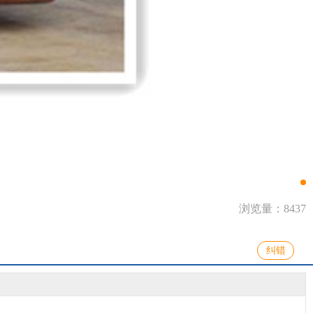
浏览量：8437
纠错