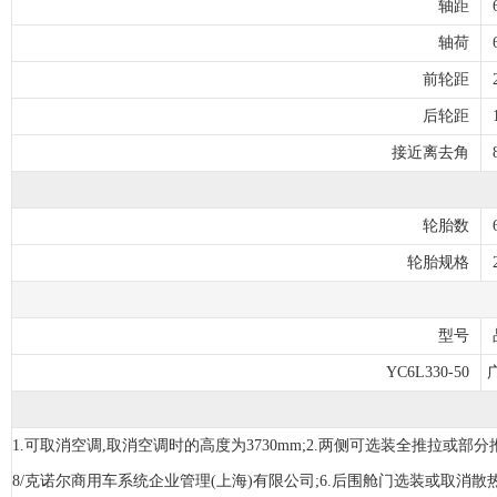
轴距
轴荷
前轮距
后轮距
接近离去角
轮胎数
轮胎规格
型号
YC6L330-50
1.可取消空调,取消空调时的高度为3730mm;2.两侧可选装全推拉或部分
8/克诺尔商用车系统企业管理(上海)有限公司;6.后围舱门选装或取消散热孔