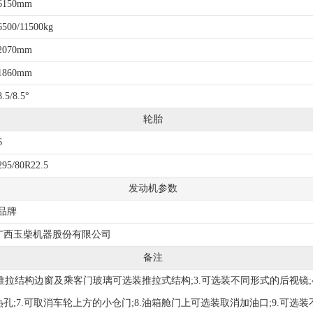
6150mm
6500/11500kg
2070mm
1860mm
8.5/8.5°
轮胎
6
295/80R22.5
发动机参数
品牌
广西玉柴机器股份有限公司
备注
推拉结构边窗及乘客门玻璃可选装推拉式结构;3.可选装不同形式的后视镜;4.选豪
;7.可取消车轮上方的小仓门;8.油箱舱门上可选装取消加油口;9.可选装不同形