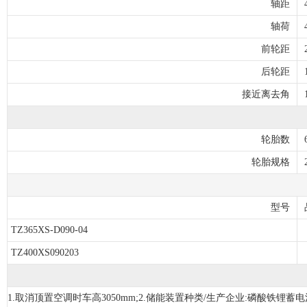
轴距
轴荷
前轮距
后轮距
接近离去角
轮胎数
轮胎规格
型号
TZ365XS-D090-04
TZ400XS090203
1.取消顶置空调时车高3050mm;2.储能装置种类/生产企业:磷酸铁锂蓄电池/宁