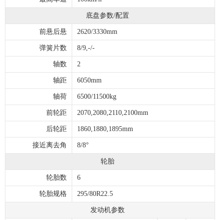
底盘参数/配置
前悬后悬
2620/3330mm
弹簧片数
8/9,-/-
轴数
2
轴距
6050mm
轴荷
6500/11500kg
前轮距
2070,2080,2110,2100mm
后轮距
1860,1880,1895mm
接近离去角
8/8°
轮胎
轮胎数
6
轮胎规格
295/80R22.5
发动机参数