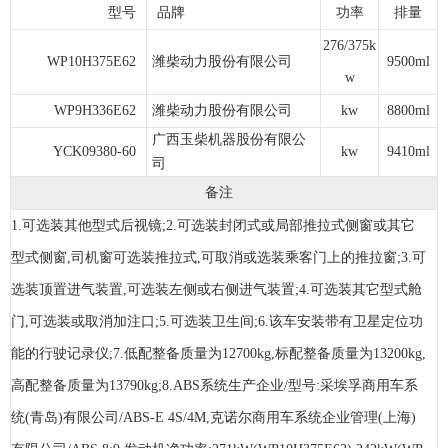
型号
品牌
功率
排量
276/375k
WP10H375E62
潍柴动力股份有限公司
9500ml
w
WP9H336E62
潍柴动力股份有限公司
kw
8800ml
广西玉柴机器股份有限公
YCK09380-60
kw
9410ml
司
备注
1.可选装其他型式后视镜;2.可选装封闭式或局部推拉式侧窗或其它
型式侧窗,司机窗可选装推拉式,可取消或选装乘客门上的推拉窗;3.可
选装顶置进气装置,可选装左侧或右侧进气装置;4.可选装其它型式舱
门,可选装或取消加注口;5.可选装卫生间;6.该车安装带有卫星定位功
能的行驶记录仪;7.低配整备质量为12700kg,标配整备质量为13200kg,
高配整备质量为13790kg;8.ABS系统生产企业/型号:采埃孚商用车系
统(青岛)有限公司/ABS-E 4S/4M,克诺尔商用车系统企业管理(上海)