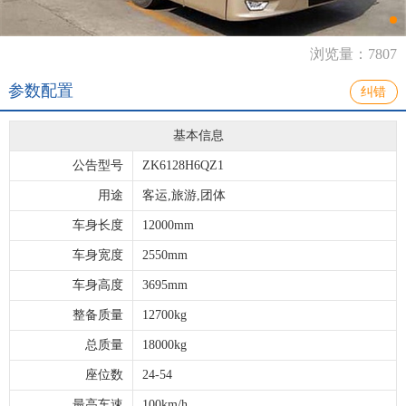
浏览量：7807
参数配置
纠错
基本信息
公告型号
ZK6128H6QZ1
用途
客运,旅游,团体
车身长度
12000mm
车身宽度
2550mm
车身高度
3695mm
整备质量
12700kg
总质量
18000kg
座位数
24-54
最高车速
100km/h