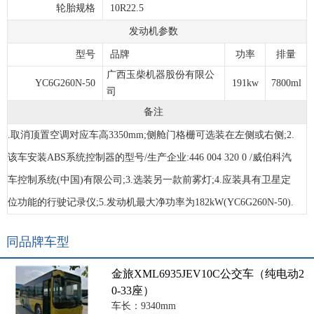
轮胎规格
10R22.5
发动机参数
型号
品牌
功率
排量
广西玉柴机器股份有限公
YC6G260N-50
191kw
7800ml
司
备注
.取消顶置空调对应车高3350mm;侧舱门格栅可选装在左侧或右侧;2.
该车安装ABS系统控制器的型号/生产企业:446 004 320 0 /威伯科汽
车控制系统(中国)有限公司;3.选装另一款前雾灯;4.应装具有卫星定
位功能的行驶记录仪;5.发动机最大净功率为182kW(YC6G260N-50).
同品牌车型
金旅XML6935JEV10C公交车（纯电动2
0-33座）
车长：9340mm