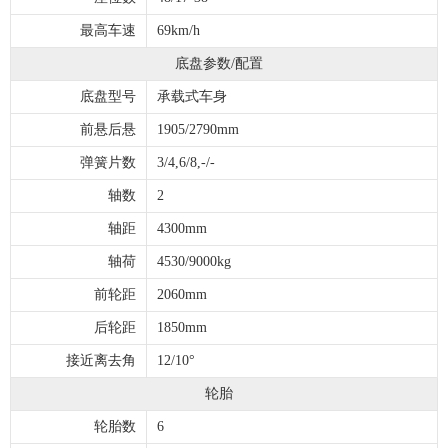
最高车速
69km/h
底盘参数/配置
底盘型号
承载式车身
前悬后悬
1905/2790mm
弹簧片数
3/4,6/8,-/-
轴数
2
轴距
4300mm
轴荷
4530/9000kg
前轮距
2060mm
后轮距
1850mm
接近离去角
12/10°
轮胎
轮胎数
6