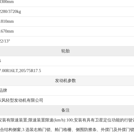
3300mm
2280/3720kg
1810mm
1670mm
22/13°
轮胎
6
7.00R16LT,205/75R17.5
发动机参数
品牌
东风轻型发动机有限公司
备注
安装有限速装置;限速装置限速(km/h):100;安装有具有卫星定位功能的行驶
式或混合结构侧窗;3.选装右舱门锁、舱门格栅、侧围防擦条、外摆门及外摆门