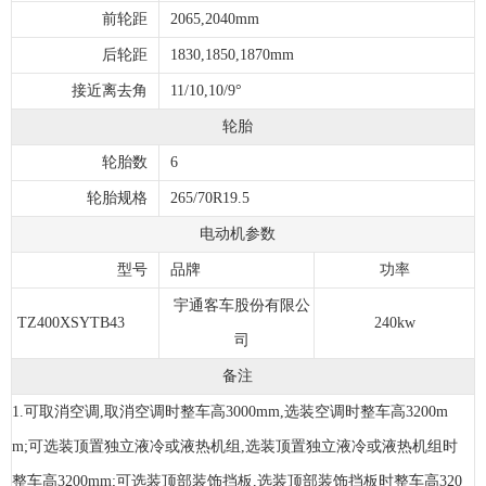
前轮距
2065,2040mm
后轮距
1830,1850,1870mm
接近离去角
11/10,10/9°
轮胎
轮胎数
6
轮胎规格
265/70R19.5
电动机参数
型号
品牌
功率
宇通客车股份有限公
TZ400XSYTB43
240kw
司
备注
1.可取消空调,取消空调时整车高3000mm,选装空调时整车高3200m
m;可选装顶置独立液冷或液热机组,选装顶置独立液冷或液热机组时
整车高3200mm;可选装顶部装饰挡板,选装顶部装饰挡板时整车高320