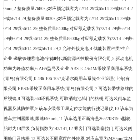
0mm;2.整备质量7680kg对应额定载客为72/14-29或65/14-29或60/14-2
9或56/14-29;整备质量8030kg对应额定载客为72/14-29或65/14-29或6
0/14-29或56/14-29;整备质量8400kg对应额定载客为72/14-29或65/14-
29或60/14-29或56/14-29;整备质量8800kg对应额定载客为72/14-29或6
5/14-29或60/14-29或56/14-29;3.允许外接充电;4.储能装置种类/生产
企业:磷酸铁锂蓄电池/宁德时代新能源科技股份有限公司;5.驱动电机
功率为峰值功率;6.ABS型号及企业:ABS-E 4S/4M/采埃孚商用车系统
(青岛)有限公司,0 486 106 107/克诺尔商用车系统企业管理(上海)有
限公司,EBS3/采埃孚商用车系统(青岛)有限公司;7.可选装带线路牌的
后视镜;8.可选装360环视系统;可取消电池舱门的格栅;可选装倒车监
视器及其防护罩;9.该车安装带卫星定位功能的行驶记录仪;10.该车为
整车控制器限速,限速69km/h;11.该车选用正新海燕265/70R19.5型轮
胎时为18层级,负荷指数为143/141;12.乘客门可选装塞拉门,可选装侧
围舱门及格栅;13.可选装不同宽度的外轮罩,对应车宽为2420mm或24