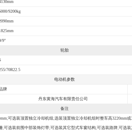
4130mm
5000/9200kg
2090mm
1825mm
9/9°
轮胎
6
255/70R22.5
电动机参数
品牌
丹东黄海汽车有限责任公司
备注
0mm;可选装顶置独立冷却机组;选装顶置独立冷却机组时整车高3220mm或3280mm
选装后围散热格栅;可选装前围中部装饰灯带;可选装其它型式车窗结构;可选装路牌