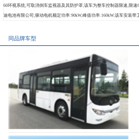
60环视系统;可取消倒车监视器及其防护罩;该车为整车控制器限速,限速69k
迪电池有限公司;驱动电机额定功率:90kW,峰值功率:160kW;该车安装
同品牌车型