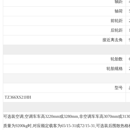
轴距
轴荷
前轮距
后轮距
接近离去角
轮胎数
轮胎规格
型号
TZ366XS21HH
可选装空调;空调车车高3220mm或3280mm,非空调车车高3070mm或313
质量为9200kg时,对应额定载客为65/15-31或72/15-31;可