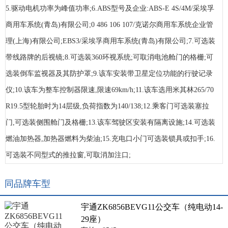
5.驱动电机功率为峰值功率;6.ABS型号及企业:ABS-E 4S/4M/采埃孚
商用车系统(青岛)有限公司;0 486 106 107/克诺尔商用车系统企业管
理(上海)有限公司;EBS3/采埃孚商用车系统(青岛)有限公司;7.可选装
带线路牌的后视镜;8.可选装360环视系统;可取消电池舱门的格栅;可
选装倒车监视器及其防护罩;9.该车安装带卫星定位功能的行驶记录
仪;10.该车为整车控制器限速,限速69km/h;11.该车选用米其林265/70
R19.5型轮胎时为14层级,负荷指数为140/138;12.乘客门可选装塞拉
门,可选装侧围舱门及格栅;13.该车驾驶区安装有隔离设施;14.可选装
燃油加热器,加热器燃料为柴油;15.充电口小门可选装锁具或扣手;16.
可选装不同型式的推拉窗,可取消加注口;
同品牌车型
宇通ZK6856BEVG11公交车（纯电动14-
29座）