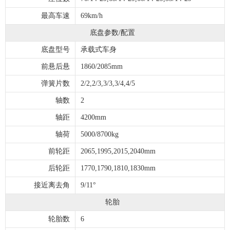
最高车速
69km/h
底盘参数/配置
底盘型号
承载式车身
前悬后悬
1860/2085mm
弹簧片数
2/2,2/3,3/3,3/4,4/5
轴数
2
轴距
4200mm
轴荷
5000/8700kg
前轮距
2065,1995,2015,2040mm
后轮距
1770,1790,1810,1830mm
接近离去角
9/11°
轮胎
轮胎数
6