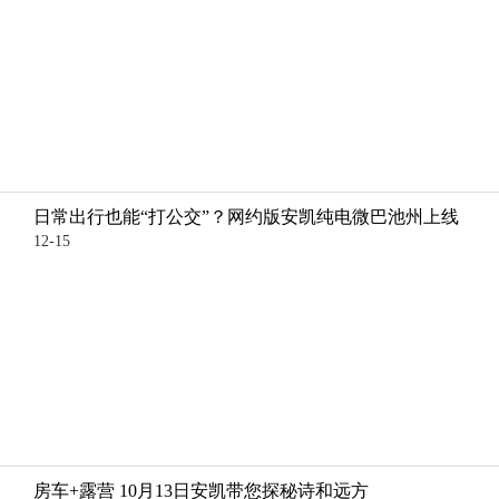
日常出行也能“打公交”？网约版安凯纯电微巴池州上线
12-15
房车+露营 10月13日安凯带您探秘诗和远方