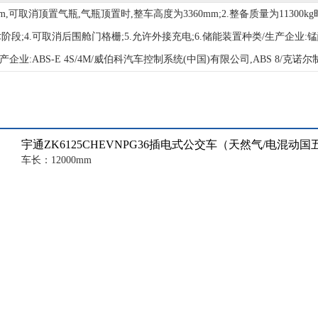
可取消顶置气瓶,气瓶顶置时,整车高度为3360mm;2.整备质量为11300kg时对
展期技术阶段;4.可取消后围舱门格栅;5.允许外接充电;6.储能装置种类/生产企业
).ABS型号/生产企业:ABS-E 4S/4M/威伯科汽车控制系统(中国)有限公司,ABS 8/
宇通ZK6125CHEVNPG36插电式公交车（天然气/电混动国五
车长：12000mm